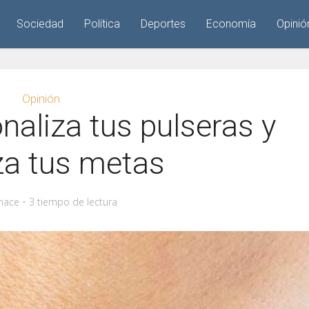
Sociedad
Política
Deportes
Economía
Opinió
Opinión
naliza tus pulseras y
za tus metas
hace
3 tiempo de lectura