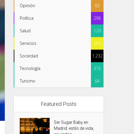
Opinión
65
Política
296
Salud
120
Servicios
363
Sociedad
1.232
Tecnología
315
Turismo
64
Featured Posts
Ser Sugar Baby en
Madrid: estilo de vida,