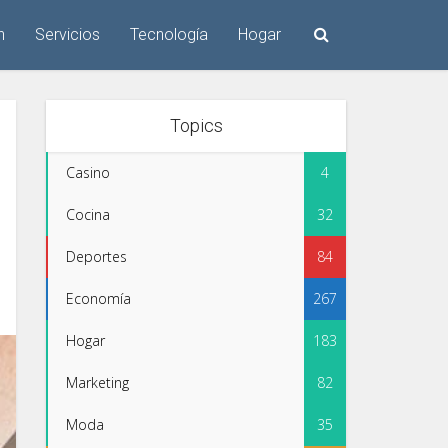
n
Servicios
Tecnología
Hogar
Topics
Casino
4
Cocina
32
Deportes
84
Economía
267
Hogar
183
Marketing
82
Moda
35