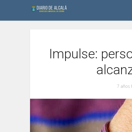
Impulse: perso
alcan
7 años 