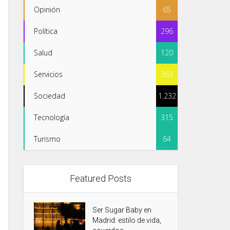
Opinión
65
Política
296
Salud
120
Servicios
363
Sociedad
1.232
Tecnología
315
Turismo
64
Featured Posts
Ser Sugar Baby en
Madrid: estilo de vida,