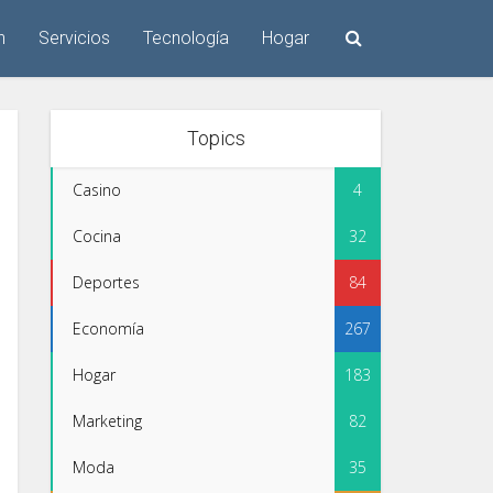
n
Servicios
Tecnología
Hogar
Topics
Casino
4
Cocina
32
Deportes
84
Economía
267
Hogar
183
Marketing
82
Moda
35