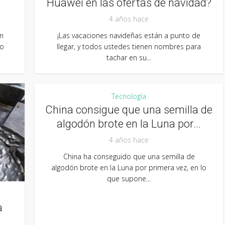
Huawei en las ofertas de navidad?
4 años hace
ón
¡Las vacaciones navideñas están a punto de
do
llegar, y todos ustedes tienen nombres para
tachar en su...
Tecnología
China consigue que una semilla de
algodón brote en la Luna por...
4 años hace
China ha conseguido que una semilla de
algodón brote en la Luna por primera vez, en lo
que supone...
a