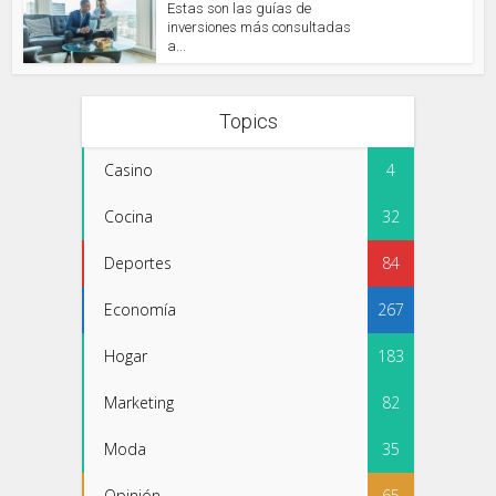
Estas son las guías de
inversiones más consultadas
a...
Topics
Casino
4
Cocina
32
Deportes
84
Economía
267
Hogar
183
Marketing
82
Moda
35
Opinión
65