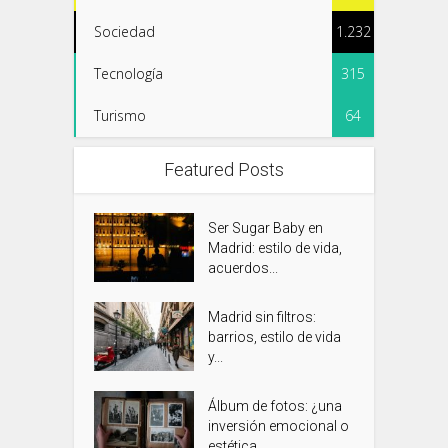
Sociedad
1.232
Tecnología
315
Turismo
64
Featured Posts
Ser Sugar Baby en
Madrid: estilo de vida,
acuerdos...
Madrid sin filtros:
barrios, estilo de vida
y...
Álbum de fotos: ¿una
inversión emocional o
estética...