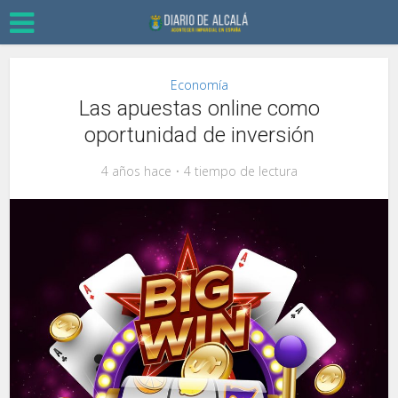
Economía
Las apuestas online como
oportunidad de inversión
4 años hace
4 tiempo de lectura