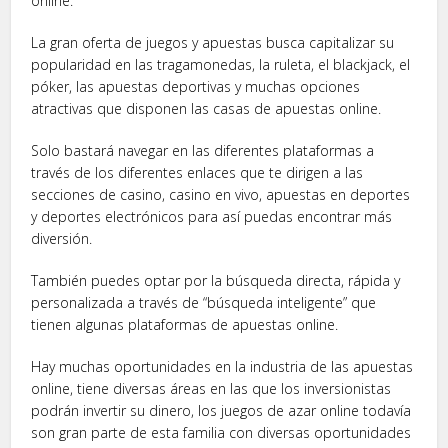
online.
La gran oferta de juegos y apuestas busca capitalizar su
popularidad en las tragamonedas, la ruleta, el blackjack, el
póker, las apuestas deportivas y muchas opciones
atractivas que disponen las casas de apuestas online.
Solo bastará navegar en las diferentes plataformas a
través de los diferentes enlaces que te dirigen a las
secciones de casino, casino en vivo, apuestas en deportes
y deportes electrónicos para así puedas encontrar más
diversión.
También puedes optar por la búsqueda directa, rápida y
personalizada a través de “búsqueda inteligente” que
tienen algunas plataformas de apuestas online.
Hay muchas oportunidades en la industria de las apuestas
online, tiene diversas áreas en las que los inversionistas
podrán invertir su dinero, los juegos de azar online todavía
son gran parte de esta familia con diversas oportunidades