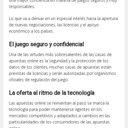
una mayor conciencia en materia de juegos seguros y muy
responsables.
Lo que va a derivar en un especial interés hacia la apertura
de nuevas negociaciones, las licencias y el apoyo
económico a los países.
El juego seguro y confidencial
Una de las virtudes más sobresalientes de las casas de
apuestas online es la seguridad y la protección de los
datos de los clientes, muchas casas de apuestas están
previstas de licencias y serán autorizadas por organismos
oficiales de regulación del juego.
La oferta al ritmo de la tecnología
Las apuestas online se reinventan al paso se marca la
tecnología para poder mantenerse vigentes en los
mercados competitivos y adaptados a cambios en las
particularidades de los consumidores de las apuestas