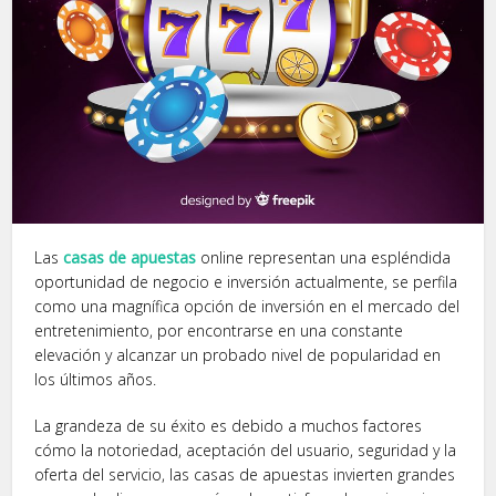
Las
casas de apuestas
online representan una espléndida
oportunidad de negocio e inversión actualmente, se perfila
como una magnífica opción de inversión en el mercado del
entretenimiento, por encontrarse en una constante
elevación y alcanzar un probado nivel de popularidad en
los últimos años.
La grandeza de su éxito es debido a muchos factores
cómo la notoriedad, aceptación del usuario, seguridad y la
oferta del servicio, las casas de apuestas invierten grandes