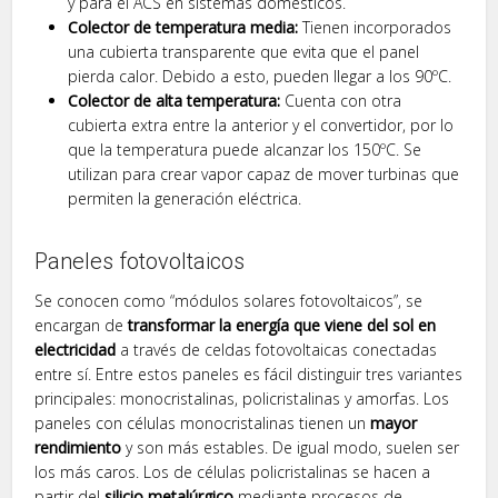
y para el ACS en sistemas domésticos.
Colector de temperatura media:
Tienen incorporados
una cubierta transparente que evita que el panel
pierda calor. Debido a esto, pueden llegar a los 90ºC.
Colector de alta temperatura:
Cuenta con otra
cubierta extra entre la anterior y el convertidor, por lo
que la temperatura puede alcanzar los 150ºC. Se
utilizan para crear vapor capaz de mover turbinas que
permiten la generación eléctrica.
Paneles fotovoltaicos
Se conocen como “módulos solares fotovoltaicos”, se
encargan de
transformar la energía que viene del sol en
electricidad
a través de celdas fotovoltaicas conectadas
entre sí. Entre estos paneles es fácil distinguir tres variantes
principales: monocristalinas, policristalinas y amorfas. Los
paneles con células monocristalinas tienen un
mayor
rendimiento
y son más estables. De igual modo, suelen ser
los más caros. Los de células policristalinas se hacen a
partir del
silicio metalúrgico
mediante procesos de