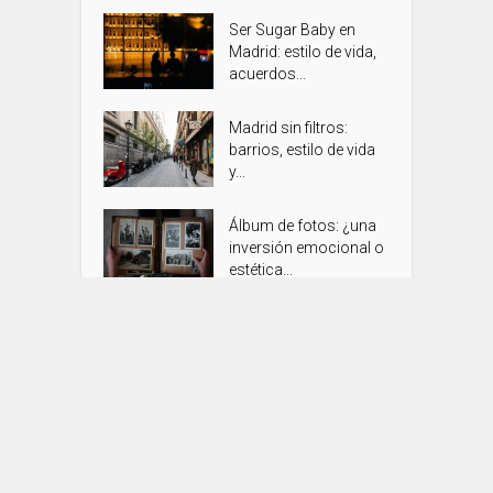
Ser Sugar Baby en
Madrid: estilo de vida,
acuerdos...
Madrid sin filtros:
barrios, estilo de vida
y...
Álbum de fotos: ¿una
inversión emocional o
estética...
Control horario legal y
gestión de vacaciones
para...
Play’n GO presenta
Trinity Impact: una...