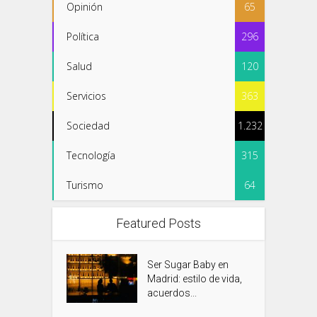
Opinión
65
Política
296
Salud
120
Servicios
363
Sociedad
1.232
Tecnología
315
Turismo
64
Featured Posts
Ser Sugar Baby en
Madrid: estilo de vida,
acuerdos...