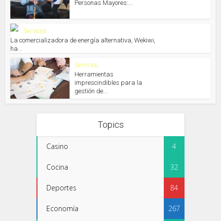
Personas Mayores:...
Servicios
La comercializadora de energía alternativa, Wekiwi,
ha...
Servicios
Herramientas
imprescindibles para la
gestión de...
Topics
Casino
4
Cocina
32
Deportes
84
Economía
267