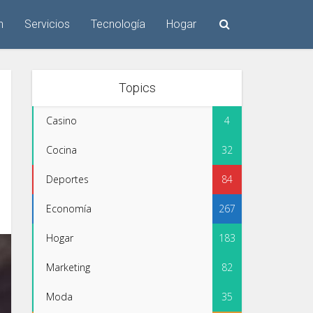
n
Servicios
Tecnología
Hogar
Topics
Casino
4
Cocina
32
Deportes
84
Economía
267
Hogar
183
Marketing
82
Moda
35