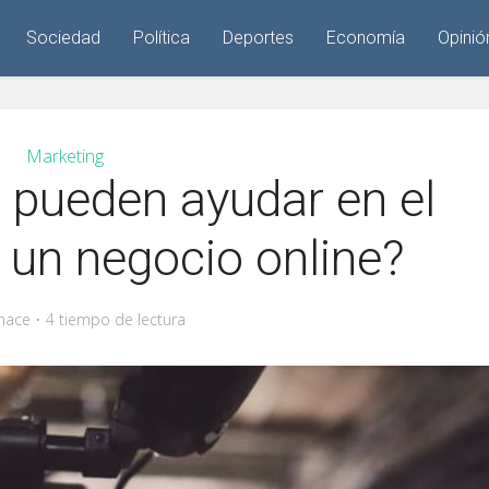
Sociedad
Política
Deportes
Economía
Opinió
Marketing
 pueden ayudar en el
e un negocio online?
hace
4 tiempo de lectura