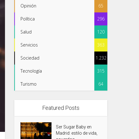
Opinión
65
Política
296
Salud
120
Servicios
363
Sociedad
1.232
Tecnología
315
Turismo
64
Featured Posts
Ser Sugar Baby en
Madrid: estilo de vida,