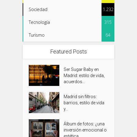
Sociedad
1.232
Tecnología
315
Turismo
64
Featured Posts
Ser Sugar Baby en
Madrid: estilo de vida,
acuerdos...
Madrid sin filtros:
barrios, estilo de vida
y...
Álbum de fotos: ¿una
inversión emocional o
estética...