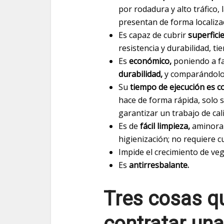
por rodadura y alto tráfico,
presentan de forma localiza
Es capaz de cubrir
superfici
resistencia y durabilidad, ti
Es
económico,
poniendo a fa
durabilidad,
y comparándolo c
Su
tiempo de ejecución es c
hace de forma rápida, solo 
garantizar un trabajo de cal
Es de
fácil limpieza,
aminoran
higienización; no requiere c
Impide el crecimiento de ve
Es
antirresbalante.
Tres cosas q
contratar un