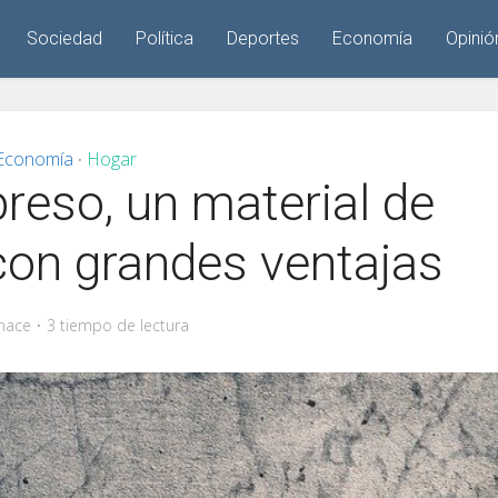
Sociedad
Política
Deportes
Economía
Opinió
Economía
Hogar
•
eso, un material de
con grandes ventajas
hace
3 tiempo de lectura