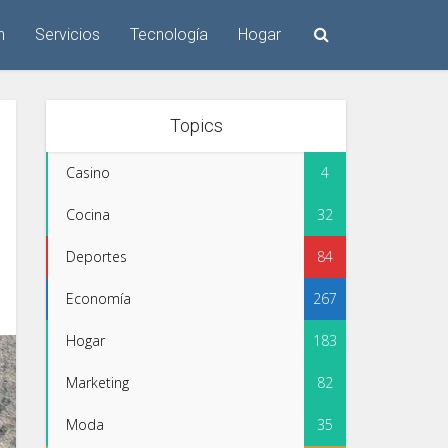
n
Servicios
Tecnología
Hogar
Topics
Casino
4
Cocina
32
Deportes
84
Economía
267
Hogar
183
Marketing
82
Moda
35