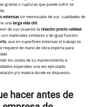
 las grietas o rupturas que puede sufrir se
da.
es extensas
sin menoscabo de sus cualidades de
ene una
larga vida útil.
vor de sus usuarios la
relación precio-calidad-
on materiales similares o de igual función.
orto
, aun en superficies extensas el trabajo se
se requiere de mano de obra experta para
idad.
do los costes de su mantenimiento e
uidados especiales una vez ejecutado.
getación y/o maleza donde es dispuesto.
ue hacer antes de
a empresa de