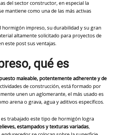
s del sector constructor, en especial la
e mantiene como una de las más activas
l hormigón impreso, su durabilidad y su gran
terial altamente solicitado para proyectos de
n este post sus ventajas.
reso, qué es
uesto maleable, potentemente adherente y de
 actividades de construcción, está formado por
almente unen un aglomerante, el más usado es
mo arena o grava, agua y aditivos específicos.
e es trabajado este tipo de hormigón logra
relieves, estampados y texturas variadas
,
o endurecedor se colocan sobre la superficie