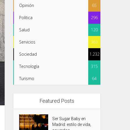
Opinión
65
Política
296
Salud
120
Servicios
363
Sociedad
1.232
Tecnología
315
Turismo
64
Featured Posts
Ser Sugar Baby en
Madrid: estilo de vida,