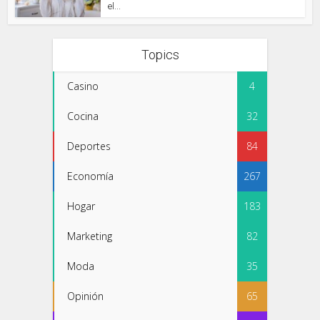
el...
Topics
Casino
4
Cocina
32
Deportes
84
Economía
267
Hogar
183
Marketing
82
Moda
35
Opinión
65