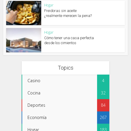
Hogar
Freidoras sin aceite
¿realmente merecen la pena?
Hogar
Cómo tener una casa perfecta
desde los cimientos
Topics
Casino
4
Cocina
32
Deportes
84
Economía
267
Hogar
183