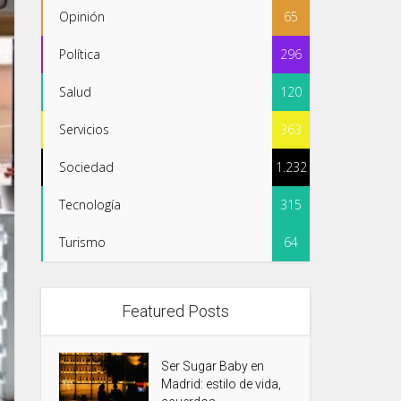
Opinión
65
Política
296
Salud
120
Servicios
363
Sociedad
1.232
Tecnología
315
Turismo
64
Featured Posts
Ser Sugar Baby en
Madrid: estilo de vida,