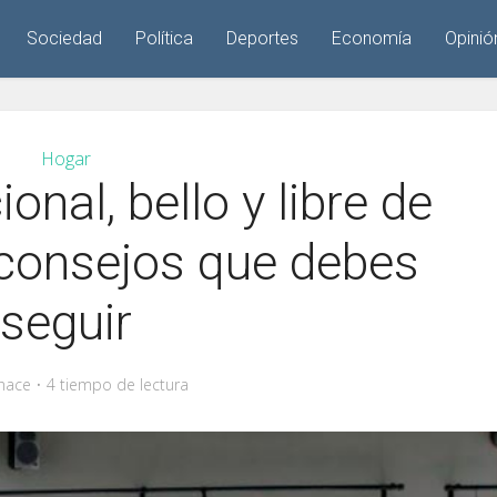
Sociedad
Política
Deportes
Economía
Opinió
Hogar
onal, bello y libre de
 consejos que debes
seguir
hace
4 tiempo de lectura