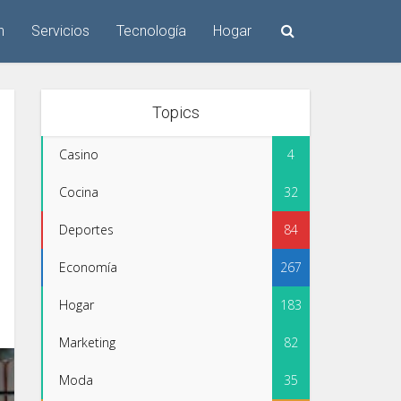
n
Servicios
Tecnología
Hogar
Topics
Casino
4
Cocina
32
Deportes
84
Economía
267
Hogar
183
Marketing
82
Moda
35