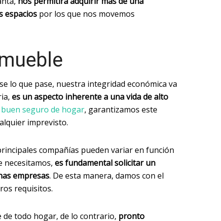
anta,
nos permitirá adquirir más de una
os espacios
por los que nos movemos
nmueble
ase lo que pase, nuestra integridad económica va
ria,
es un aspecto inherente a una vida de alto
n buen seguro de hogar
, garantizamos este
alquier imprevisto.
 principales compañías pueden variar en función
ue necesitamos,
es fundamental solicitar un
chas empresas
. De esta manera, damos con el
os requisitos.
 de todo hogar, de lo contrario,
pronto