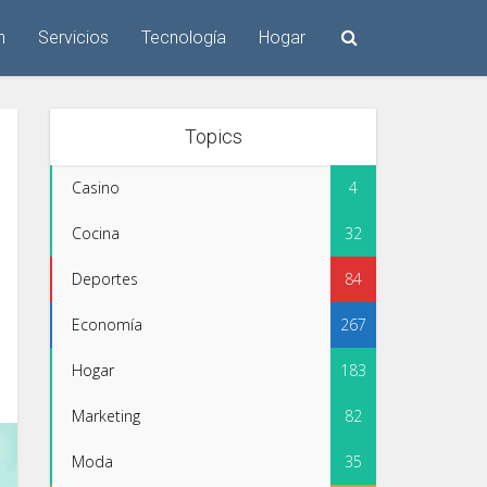
n
Servicios
Tecnología
Hogar
Topics
Casino
4
Cocina
32
Deportes
84
Economía
267
Hogar
183
Marketing
82
Moda
35