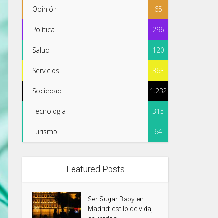
Opinión
65
Política
296
Salud
120
Servicios
363
Sociedad
1.232
Tecnología
315
Turismo
64
Featured Posts
Ser Sugar Baby en
Madrid: estilo de vida,