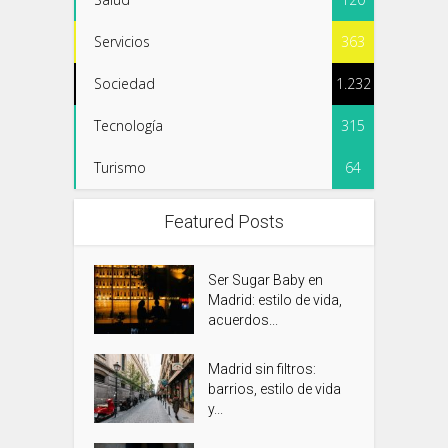
Servicios
363
Sociedad
1.232
Tecnología
315
Turismo
64
Featured Posts
Ser Sugar Baby en
Madrid: estilo de vida,
acuerdos...
Madrid sin filtros:
barrios, estilo de vida
y...