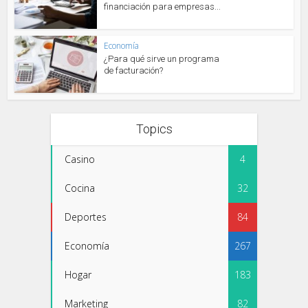
financiación para empresas...
Economía
¿Para qué sirve un programa
de facturación?
Topics
Casino
4
Cocina
32
Deportes
84
Economía
267
Hogar
183
Marketing
82