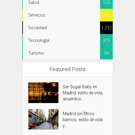
Salud
120
Servicios
363
Sociedad
1.232
Tecnología
315
Turismo
64
Featured Posts
Ser Sugar Baby en
Madrid: estilo de vida,
acuerdos...
Madrid sin filtros:
barrios, estilo de vida
y...