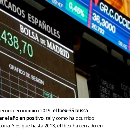
ejercicio económico 2019,
el Ibex-35 busca
ar el año en positivo
, tal y como ha ocurrido
toria. Y es que hasta 2013, el Ibex ha cerrado en