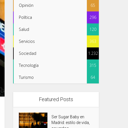
Opinión
65
Política
296
Salud
120
Servicios
363
Sociedad
1.232
Tecnología
315
Turismo
64
Featured Posts
Ser Sugar Baby en
Madrid: estilo de vida,