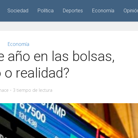
Sociedad
Política
Deportes
Economía
Opinió
Economía
de año en las bolsas,
 o realidad?
hace
3 tiempo de lectura