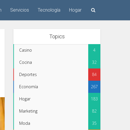
n
Servicios
Tecnología
Hogar
Topics
Casino
4
Cocina
32
Deportes
84
Economía
267
Hogar
183
Marketing
82
Moda
35