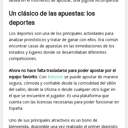
desea en el momento de apostar, una jugosa recompensa.
Un clásico de las apuestas: los
deportes
Los deportes son una de los principales actividades para
analizar pronósticos y tratar de ganar con ellos. Era común
encontrar casas de apuestas en las inmediaciones de los
estadios y lugares donde se desarrollaban diferentes
competiciones.
Ahora no hace falta trasladarse para poder apostar por el
equipo favorito
. Con
Betsson
se puede apostar de manera
segura, cómoda y confiable desde la comodidad del sillón
del salón, desde la oficina o desde cualquier otro lugar en
el que se encuentre el jugador. Es una plataforma que
cuenta con las licencias necesarias para poder funcionar en
España.
Uno de sus principales atractivos es un bono de
bienvenida, disponible una vez realizado el primer depósito