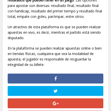
resultados que pueden tener en un juego
. Las opciones
para apostar son diversas: resultado final, resultado final
con handicap, resultado del primer tiempo y resultado final
total, empate con goles, par/impar, entre otros.
Un atractivo de esta plataforma es que se pueden realizar
apuestas en vivo, es decir, mientras el partido está siendo
disputado.
En la plataforma se pueden realizar apuestas online o bien
en tiendas físicas, cualquiera que sea la modalidad de
apuesta, el jugador es responsable de resguardar la
integridad de su billete.