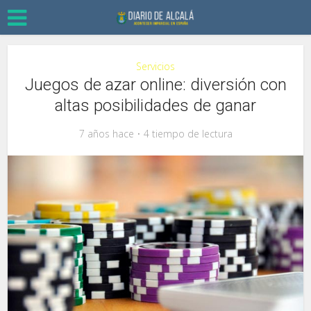
Servicios
Juegos de azar online: diversión con
altas posibilidades de ganar
7 años hace
4 tiempo de lectura