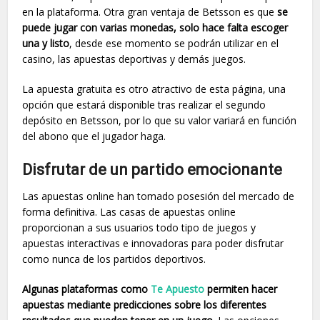
en la plataforma. Otra gran ventaja de Betsson es que
se
puede jugar con varias monedas, solo hace falta escoger
una y listo
, desde ese momento se podrán utilizar en el
casino, las apuestas deportivas y demás juegos.
La apuesta gratuita es otro atractivo de esta página, una
opción que estará disponible tras realizar el segundo
depósito en Betsson, por lo que su valor variará en función
del abono que el jugador haga.
Disfrutar de un partido emocionante
Las apuestas online han tomado posesión del mercado de
forma definitiva. Las casas de apuestas online
proporcionan a sus usuarios todo tipo de juegos y
apuestas interactivas e innovadoras para poder disfrutar
como nunca de los partidos deportivos.
Algunas plataformas como
Te Apuesto
permiten hacer
apuestas mediante predicciones sobre los diferentes