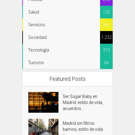
Salud
120
Servicios
363
Sociedad
1.232
Tecnología
315
Turismo
64
Featured Posts
Ser Sugar Baby en
Madrid: estilo de vida,
acuerdos...
Madrid sin filtros:
barrios, estilo de vida