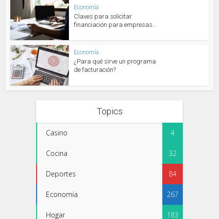
Economía
Claves para solicitar
financiación para empresas...
Economía
¿Para qué sirve un programa
de facturación?
Topics
Casino
4
Cocina
32
Deportes
84
Economía
267
Hogar
183