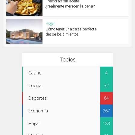
Freidoras sin aceite
¿realmente merecen la pena?
Hogar
Cómo tener una casa perfecta
desde los cimientos
Topics
Casino
4
Cocina
32
Deportes
84
Economía
267
Hogar
183