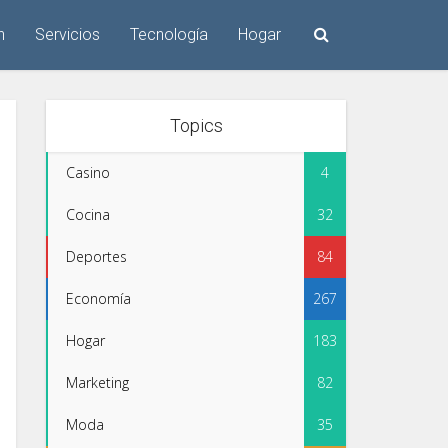
n
Servicios
Tecnología
Hogar
Topics
Casino
4
Cocina
32
Deportes
84
Economía
267
Hogar
183
Marketing
82
Moda
35