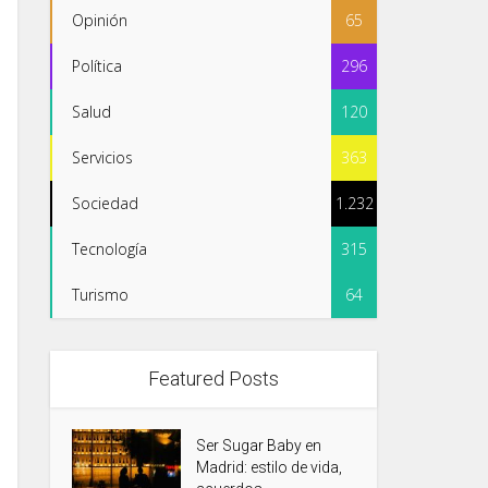
Opinión
65
Política
296
Salud
120
Servicios
363
Sociedad
1.232
Tecnología
315
Turismo
64
Featured Posts
Ser Sugar Baby en
Madrid: estilo de vida,