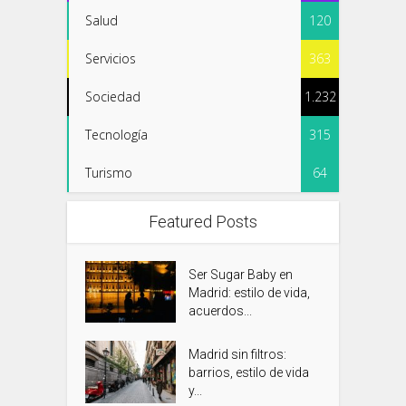
Salud
120
Servicios
363
Sociedad
1.232
Tecnología
315
Turismo
64
Featured Posts
Ser Sugar Baby en
Madrid: estilo de vida,
acuerdos...
Madrid sin filtros:
barrios, estilo de vida
y...