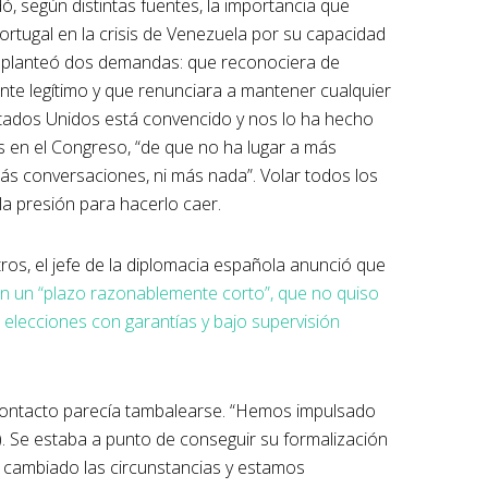
ó, según distintas fuentes, la importancia que
rtugal en la crisis de Venezuela por su capacidad
 le planteó dos demandas: que reconociera de
te legítimo y que renunciara a mantener cualquier
tados Unidos está convencido y nos lo ha hecho
es en el Congreso, “de que no ha lugar a más
 más conversaciones, ni más nada”. Volar todos los
la presión para hacerlo caer.
stros, el jefe de la diplomacia española anunció que
en un “plazo razonablemente corto”, que no quiso
lecciones con garantías y bajo supervisión
 contacto parecía tambalearse. “Hemos impulsado
). Se estaba a punto de conseguir su formalización
n cambiado las circunstancias y estamos