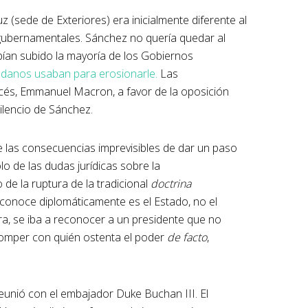
uz (sede de Exteriores) era inicialmente diferente al
gubernamentales. Sánchez no quería quedar al
bían subido la mayoría de los Gobiernos
adanos usaban para erosionarle.
Las
ncés, Emmanuel Macron, a favor de la oposición
ilencio de Sánchez.
de las consecuencias imprevisibles de dar un paso
o de las dudas jurídicas sobre la
de la ruptura de la tradicional
doctrina
econoce diplomáticamente es el Estado, no el
ra, se iba a reconocer a un presidente que no
 romper con quién ostenta el poder
de facto
,
reunió con el embajador Duke Buchan III. El