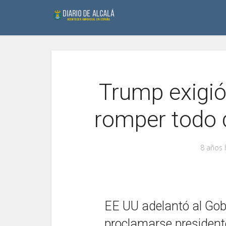
Trump exigió
romper todo 
8 años 
EE UU adelantó al Gob
proclamarse presidente