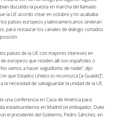
abían discutido la puesta en marcha del llamado
que la UE acordó crear en octubre y no acababa
rios países europeos y latinoamericanos sirvieran
es, para restaurar los canales de diálogo cortados
posición.
 dos países de la UE con mayores intereses en
ón de europeos que residen allí son españoles o
“No vamos a hacer seguidismo de nadie”, dijo
 con que Estados Unidos lo reconozca [a Guaidó]”,
a la necesidad de salvaguardar la unidad de la UE.
te una conferencia en Casa de América para
ada estadounidense en Madrid (el embajador, Duke
 con el presidente del Gobierno, Pedro Sánchez, en