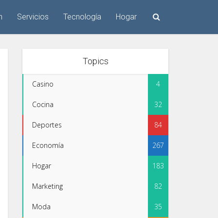
n
Servicios
Tecnología
Hogar
Topics
Casino
4
Cocina
32
Deportes
84
Economía
267
Hogar
183
Marketing
82
Moda
35