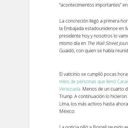
“acontecimientos importantes” en 
La concreción llegó a primera hora
la Embajada estadounidense en M
presidente hoy y nosotros lo vamo
mismo día en
The Wall Street Journ
Guaidó, con quien se había reunid
El vaticinio se cumplió pocas hor
miles de personas que llenó Car
Venezuela.
Menos de un cuarto de
Trump. A continuación lo hicieron
Lima, los más activos hasta ahor
México.
La noticia pilló a Borrell reunid