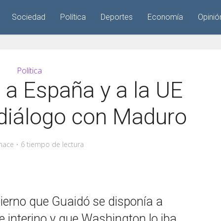
Sociedad
Política
Deportes
Economía
Opinió
Política
 a España y a la UE
diálogo con Maduro
hace
6 tiempo de lectura
ierno que Guaidó se disponía a
 interino y que Washington lo iba