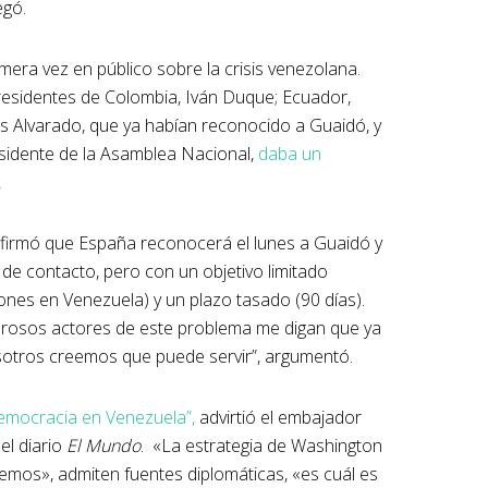
egó.
mera vez en público sobre la crisis venezolana.
residentes de Colombia, Iván Duque; Ecuador,
s Alvarado, que ya habían reconocido a Guaidó, y
esidente de la Asamblea Nacional,
daba un
.
onfirmó que España reconocerá el lunes a Guaidó y
o de contacto, pero con un objetivo limitado
iones en Venezuela) y un plazo tasado (90 días).
rosos actores de este problema me digan que ya
sotros creemos que puede servir”, argumentó.
democracia en Venezuela”,
advirtió el embajador
el diario
El Mundo
. «La estrategia de Washington
emos», admiten fuentes diplomáticas, «es cuál es