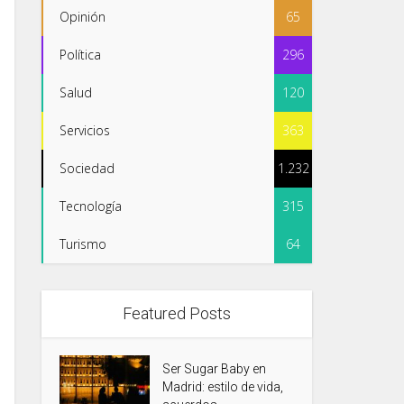
Opinión
65
Política
296
Salud
120
Servicios
363
Sociedad
1.232
Tecnología
315
Turismo
64
Featured Posts
Ser Sugar Baby en
Madrid: estilo de vida,