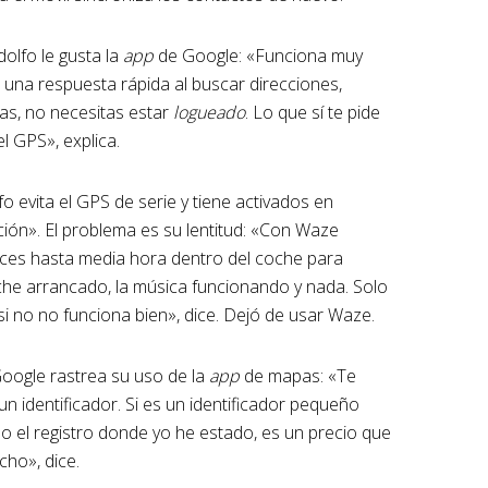
olfo le gusta la
app
de Google: «Funciona muy
, una respuesta rápida al buscar direcciones,
tas, no necesitas estar
logueado
. Lo que sí te pide
l GPS», explica.
o evita el GPS de serie y tiene activados en
ción». El problema es su lentitud: «Con Waze
eces hasta media hora dentro del coche para
he arrancado, la música funcionando y nada. Solo
i no no funciona bien», dice. Dejó de usar Waze.
oogle rastrea su uso de la
app
de mapas: «Te
n identificador. Si es un identificador pequeño
do el registro donde yo he estado, es un precio que
ho», dice.