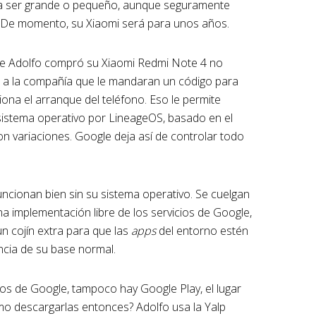
a a ser grande o pequeño, aunque seguramente
. De momento, su Xiaomi será para unos años.
ue Adolfo compró su Xiaomi Redmi Note 4 no
tó a la compañía que le mandaran un código para
tiona el arranque del teléfono. Eso le permite
sistema operativo por LineageOS, basado en el
n variaciones. Google deja así de controlar todo
cionan bien sin su sistema operativo. Se cuelgan
na implementación libre de los servicios de Google,
n cojín extra para que las
apps
del entorno estén
ncia de su base normal.
ios de Google, tampoco hay Google Play, el lugar
mo descargarlas entonces? Adolfo usa la Yalp