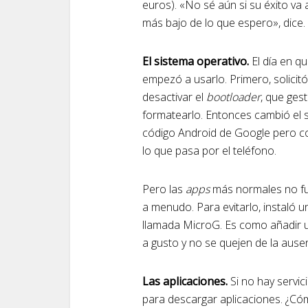
euros). «No sé aún si su éxito v
más bajo de lo que espero», dice
El sistema operativo.
El día en q
empezó a usarlo. Primero, solici
desactivar el
bootloader
, que ges
formatearlo. Entonces cambió el 
código Android de Google pero co
lo que pasa por el teléfono.
Pero las
apps
más normales no fun
a menudo. Para evitarlo, instaló u
llamada MicroG. Es como añadir u
a gusto y no se quejen de la ause
Las aplicaciones.
Si no hay servic
para descargar aplicaciones. ¿Có