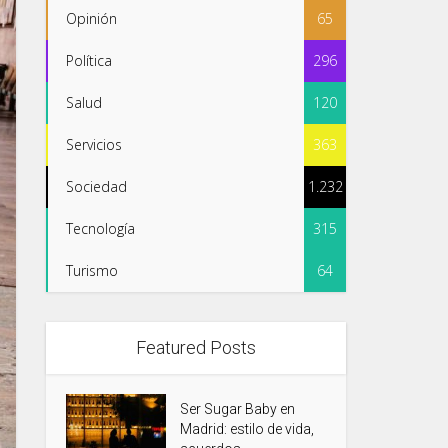
Opinión
65
Política
296
Salud
120
Servicios
363
Sociedad
1.232
Tecnología
315
Turismo
64
Featured Posts
Ser Sugar Baby en
Madrid: estilo de vida,