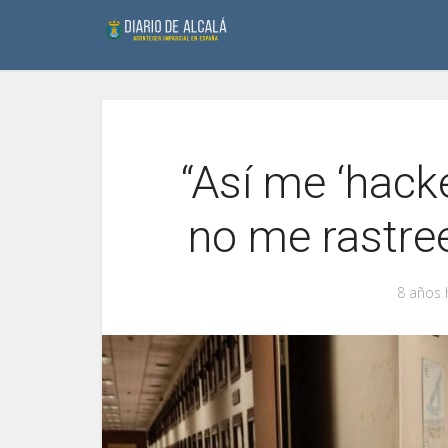
“Así me ‘hack
no me rastree
8 años 