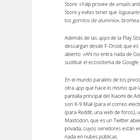
Store: «Yalp provee de
emails
anó
Store y evites tener que
loguearte
los
gorritos de aluminio
«, bromea 
Además de las
apps
de la Play St
descargan desde F-Droid, que es 
abierto. «Ahí no entra nada de G
sustituir el ecosistema de Google.
En el mundo paralelo de los preo
otra
app
que hace lo mismo que la 
pantalla principal del Xiaomi de Ad
son K-9 Mail (para el correo elect
(para Reddit, una web de foros), 
Mastodon, que es un Twitter abier
privada, cuyos servidores están e
nada en nubes públicas.