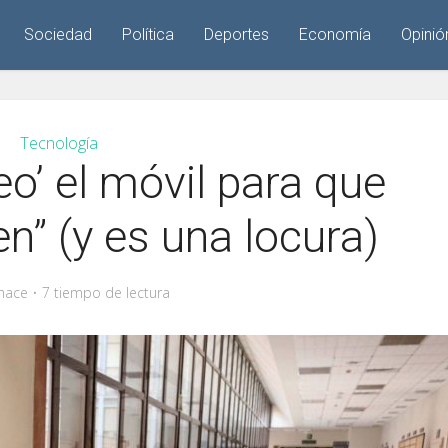
Sociedad
Política
Deportes
Economía
Opinió
Tecnología
eo’ el móvil para que
n” (y es una locura)
hace
7 tiempo de lectura