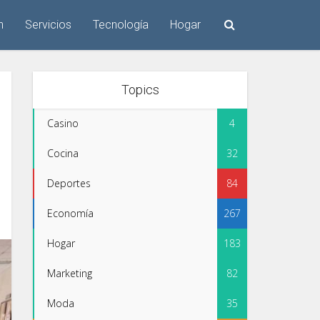
n
Servicios
Tecnología
Hogar
Topics
Casino
4
Cocina
32
Deportes
84
Economía
267
Hogar
183
Marketing
82
Moda
35