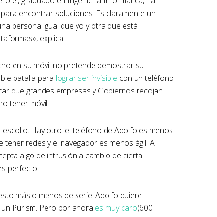
ero él, graduado en Ingeniería Informática, ha
para encontrar soluciones. Es claramente un
a persona igual que yo y otra que está
taformas», explica.
echo en su móvil no pretende demostrar su
able batalla para
lograr ser invisible
con un teléfono
evitar que grandes empresas y Gobiernos recojan
no tener móvil.
co escollo. Hay otro: el teléfono de Adolfo es menos
de tener redes y el navegador es menos ágil. A
acepta algo de intrusión a cambio de cierta
s perfecto.
sto más o menos de serie. Adolfo quiere
, un Purism. Pero por ahora
es muy caro
(600