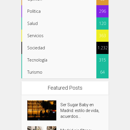
Política
296
Salud
120
Servicios
363
Sociedad
1.232
Tecnología
315
Turismo
64
Featured Posts
Ser Sugar Baby en
Madrid: estilo de vida,
acuerdos...