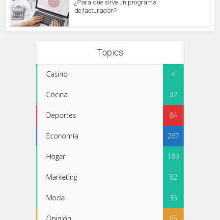
¿Para qué sirve un programa
de facturación?
Topics
Casino
4
Cocina
32
Deportes
84
Economía
267
Hogar
183
Marketing
82
Moda
35
Opinión
65