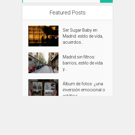
Featured Posts
Ser Sugar Baby en
Madrid: estilo de vida,
acuerdos...
Madrid sin filtros:
barrios, estilo de vida
y...
Álbum de fotos: ¿una
inversión emocional o
estética...
Control horario legal y
gestión de vacaciones
para...