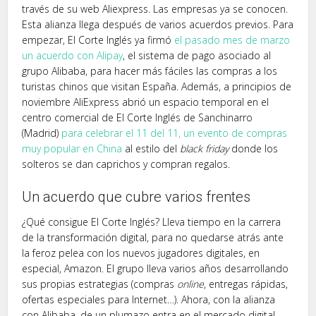
través de su web Aliexpress. Las empresas ya se conocen.
Esta alianza llega después de varios acuerdos previos. Para
empezar, El Corte Inglés ya firmó
el pasado mes de marzo
un acuerdo con Alipay
, el sistema de pago asociado al
grupo Alibaba, para hacer más fáciles las compras a los
turistas chinos que visitan España. Además, a principios de
noviembre AliExpress abrió un espacio temporal en el
centro comercial de El Corte Inglés de Sanchinarro
(Madrid)
para celebrar el 11 del 11, un evento de compras
muy popular en China
al estilo del
black friday
donde los
solteros se dan caprichos y compran regalos.
Un acuerdo que cubre varios frentes
¿Qué consigue El Corte Inglés? Lleva tiempo en la carrera
de la transformación digital, para no quedarse atrás ante
la feroz pelea con los nuevos jugadores digitales, en
especial, Amazon. El grupo lleva varios años desarrollando
sus propias estrategias (compras
online
, entregas rápidas,
ofertas especiales para Internet…). Ahora, con la alianza
con Alibaba, de un plumazo entra en el mercado digital