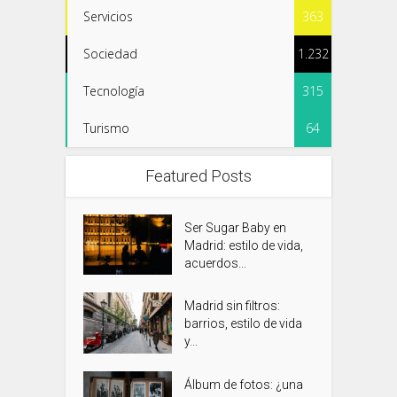
Servicios
363
Sociedad
1.232
Tecnología
315
Turismo
64
Featured Posts
Ser Sugar Baby en
Madrid: estilo de vida,
acuerdos...
Madrid sin filtros:
barrios, estilo de vida
y...
Álbum de fotos: ¿una