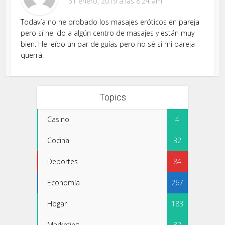
31 enero, 2019 a las 8:24 am
Todavía no he probado los masajes eróticos en pareja
pero sí he ido a algún centro de masajes y están muy
bien. He leído un par de guías pero no sé si mi pareja
querrá.
Topics
Casino
4
Cocina
32
Deportes
84
Economía
267
Hogar
183
Marketing
82