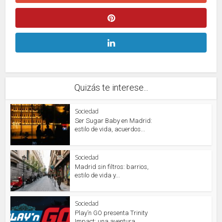
Quizás te interese...
Sociedad
Ser Sugar Baby en Madrid:
estilo de vida, acuerdos...
Sociedad
Madrid sin filtros: barrios,
estilo de vida y...
Sociedad
Play’n GO presenta Trinity
Impact: una aventura...