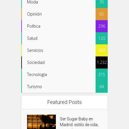
Moda
35
Opinión
65
Política
296
Salud
120
Servicios
363
Sociedad
1.232
Tecnología
315
Turismo
64
Featured Posts
Ser Sugar Baby en
Madrid: estilo de vida,