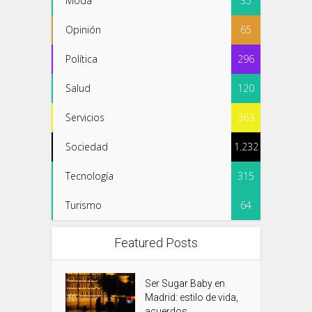
Moda
35
Opinión
65
Política
296
Salud
120
Servicios
363
Sociedad
1.232
Tecnología
315
Turismo
64
Featured Posts
Ser Sugar Baby en
Madrid: estilo de vida,
acuerdos...