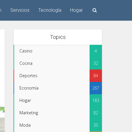
n
Servicios
Tecnología
Hogar
Topics
Casino
4
Cocina
32
Deportes
84
Economía
267
Hogar
183
Marketing
82
Moda
35