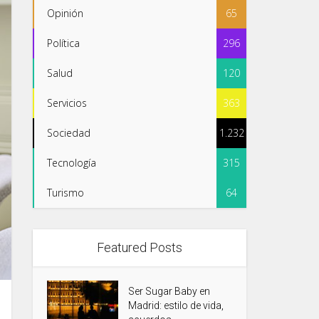
Opinión
65
Política
296
Salud
120
Servicios
363
Sociedad
1.232
Tecnología
315
Turismo
64
Featured Posts
Ser Sugar Baby en
Madrid: estilo de vida,