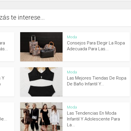
zás te interese...
Moda
ara
Consejos Para Elegir La Ropa
s...
Adecuada Para Las...
Moda
s Y
Las Mejores Tiendas De Ropa
a
De Baño Infantil Y...
Moda
Las Tendencias En Moda
e...
Infantil Y Adolescente Para
La...