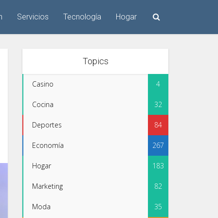
n
Servicios
Tecnología
Hogar
Topics
Casino
4
Cocina
32
Deportes
84
Economía
267
Hogar
183
Marketing
82
Moda
35