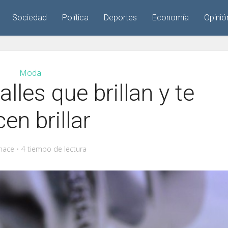
Sociedad
Política
Deportes
Economía
Opinió
Moda
lles que brillan y te
en brillar
hace
4 tiempo de lectura