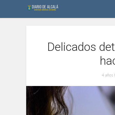
Delicados deta
hac
4 años 