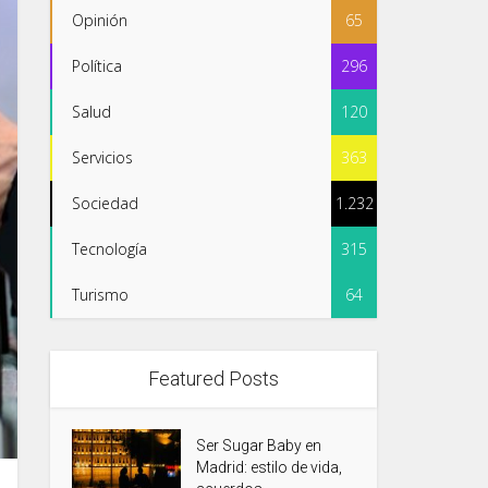
Opinión
65
Política
296
Salud
120
Servicios
363
Sociedad
1.232
Tecnología
315
Turismo
64
Featured Posts
Ser Sugar Baby en
Madrid: estilo de vida,