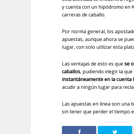
y cuenta con un hipódromo en Kr
carreras de caballo.
Por norma general, los apostado
apuestas, aunque ahora se pued
lugar, con solo utilizar esta pl
Las ventajas de esto es que
se o
caballos
, pudiendo elegir la qu
instantáneamente en la cuenta 
acudir a ningún lugar para recl
Las apuestas en línea son una 
sin tener que perder el tiempo e