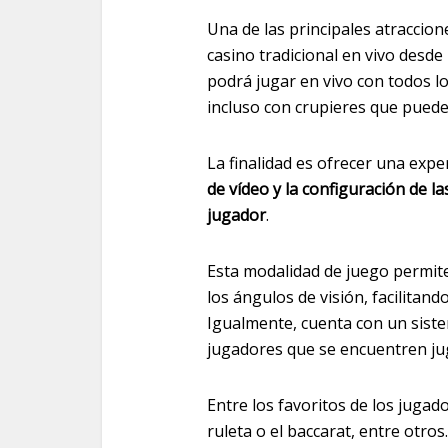
Una de las principales atraccion
casino tradicional en vivo desde
podrá jugar en vivo con todos l
incluso con crupieres que puede
La finalidad es ofrecer una exp
de vídeo y la configuración de 
jugador
.
Esta modalidad de juego permit
los ángulos de visión, facilitand
Igualmente, cuenta con un sist
jugadores que se encuentren j
Entre los favoritos de los jugad
ruleta o el baccarat, entre otros.