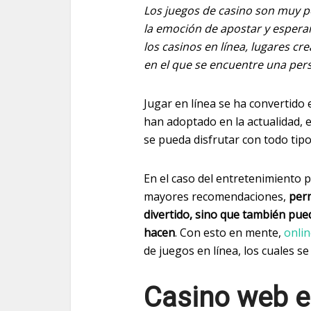
Los juegos de casino son muy p
la emoción de apostar y esperar 
los casinos en línea, lugares cr
en el que se encuentre una per
Jugar en línea se ha convertid
han adoptado en la actualidad,
se pueda disfrutar con todo tip
En el caso del entretenimiento p
mayores recomendaciones,
perm
divertido, sino que también pu
hacen
. Con esto en mente,
onlin
de juegos en línea, los cuales s
Casino web e