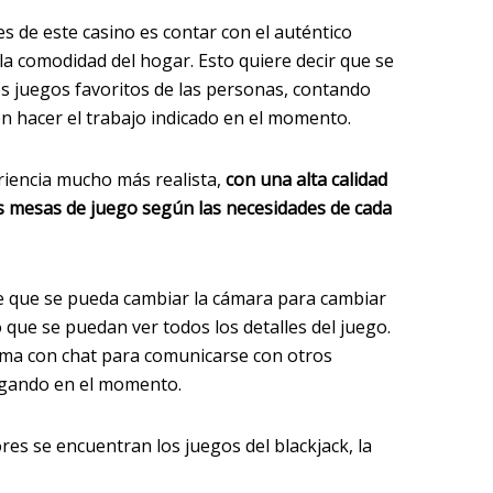
es de este casino es contar con el auténtico
 la comodidad del hogar. Esto quiere decir que se
os juegos favoritos de las personas, contando
n hacer el trabajo indicado en el momento.
eriencia mucho más realista,
con una alta calidad
las mesas de juego según las necesidades de cada
e que se pueda cambiar la cámara para cambiar
o que se puedan ver todos los detalles del juego.
ema con chat para comunicarse con otros
ugando en el momento.
ores se encuentran los juegos del blackjack, la