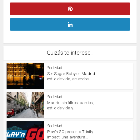
Quizás te interese...
Sociedad
Ser Sugar Baby en Madrid:
estilo de vida, acuerdos...
Sociedad
Madrid sin filtros: barrios,
estilo de vida y...
Sociedad
Play’n GO presenta Trinity
Impact: una aventura...