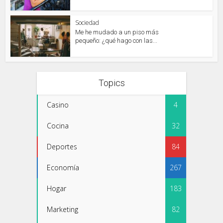
Sociedad
Me he mudado a un piso más
pequeño: ¿qué hago con las...
Topics
Casino
4
Cocina
32
Deportes
84
Economía
267
Hogar
183
Marketing
82