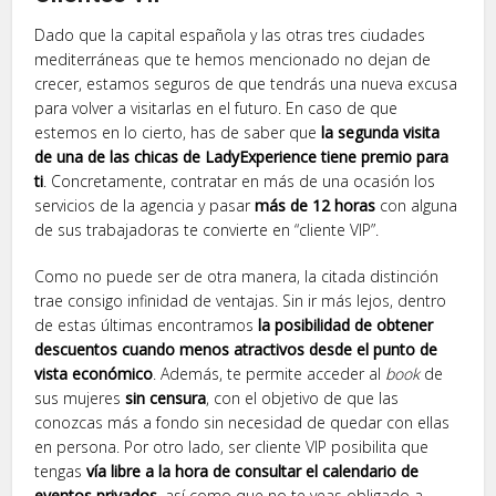
Dado que la capital española y las otras tres ciudades
mediterráneas que te hemos mencionado no dejan de
crecer, estamos seguros de que tendrás una nueva excusa
para volver a visitarlas en el futuro. En caso de que
estemos en lo cierto, has de saber que
la segunda visita
de una de las chicas de LadyExperience tiene premio para
ti
. Concretamente, contratar en más de una ocasión los
servicios de la agencia y pasar
más de 12 horas
con alguna
de sus trabajadoras te convierte en “cliente VIP”.
Como no puede ser de otra manera, la citada distinción
trae consigo infinidad de ventajas. Sin ir más lejos, dentro
de estas últimas encontramos
la posibilidad de obtener
descuentos cuando menos atractivos desde el punto de
vista económico
. Además, te permite acceder al
book
de
sus mujeres
sin censura
, con el objetivo de que las
conozcas más a fondo sin necesidad de quedar con ellas
en persona. Por otro lado, ser cliente VIP posibilita que
tengas
vía libre a la hora de consultar el calendario de
eventos privados
, así como que no te veas obligado a