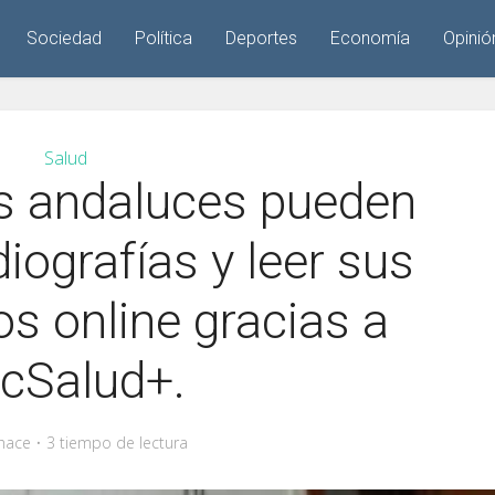
Sociedad
Política
Deportes
Economía
Opinió
Salud
s andaluces pueden
iografías y leer sus
os online gracias a
icSalud+.
hace
3 tiempo de lectura