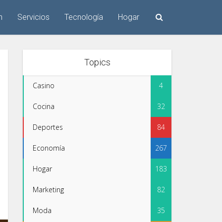
n
Servicios
Tecnología
Hogar
Topics
Casino
4
Cocina
32
Deportes
84
Economía
267
Hogar
183
Marketing
82
Moda
35