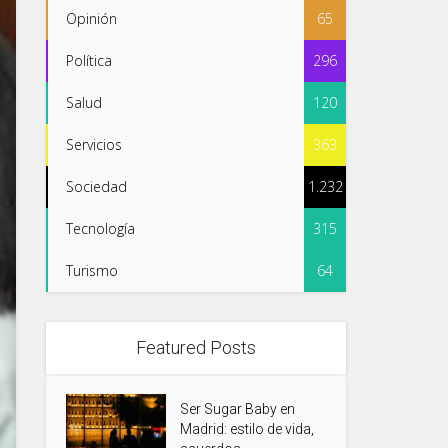
Opinión
65
Política
296
Salud
120
Servicios
363
Sociedad
1.232
Tecnología
315
Turismo
64
Featured Posts
Ser Sugar Baby en
Madrid: estilo de vida,