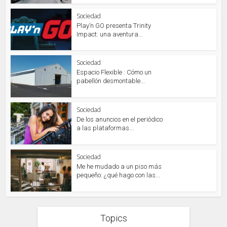
Sociedad
Play’n GO presenta Trinity
Impact: una aventura...
Sociedad
Espacio Flexible : Cómo un
pabellón desmontable...
Sociedad
De los anuncios en el periódico
a las plataformas...
Sociedad
Me he mudado a un piso más
pequeño: ¿qué hago con las...
Topics