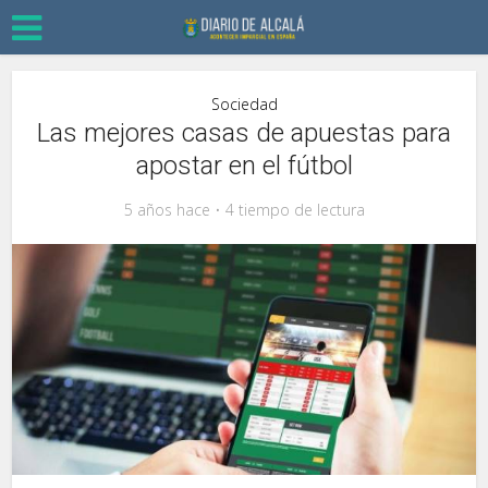
Sociedad
Las mejores casas de apuestas para
apostar en el fútbol
5 años hace
4 tiempo de lectura