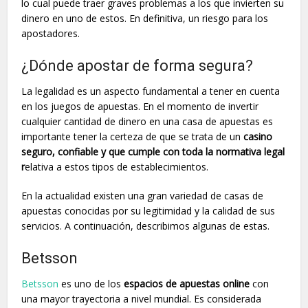
lo cual puede traer graves problemas a los que invierten su
dinero en uno de estos. En definitiva, un riesgo para los
apostadores.
¿Dónde apostar de forma segura?
La legalidad es un aspecto fundamental a tener en cuenta
en los juegos de apuestas. En el momento de invertir
cualquier cantidad de dinero en una casa de apuestas es
importante tener la certeza de que se trata de un
casino
seguro, confiable y que cumple con toda la normativa legal
r
elativa a estos tipos de establecimientos.
En la actualidad existen una gran variedad de casas de
apuestas conocidas por su legitimidad y la calidad de sus
servicios. A continuación, describimos algunas de estas.
Betsson
Betsson
es uno de los
espacios de apuestas online
con
una mayor trayectoria a nivel mundial. Es considerada