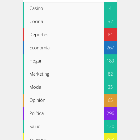
Casino
4
Cocina
32
Deportes
84
Economía
267
Hogar
183
Marketing
82
Moda
35
Opinión
65
Política
296
Salud
120
Servicios
363