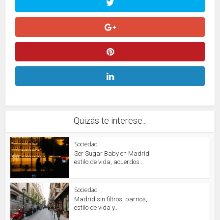
Quizás te interese...
Sociedad
Ser Sugar Baby en Madrid:
estilo de vida, acuerdos...
Sociedad
Madrid sin filtros: barrios,
estilo de vida y...