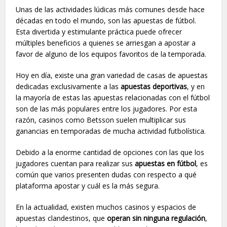
Unas de las actividades lúdicas más comunes desde hace
décadas en todo el mundo, son las apuestas de fútbol.
Esta divertida y estimulante práctica puede ofrecer
múltiples beneficios a quienes se arriesgan a apostar a
favor de alguno de los equipos favoritos de la temporada.
Hoy en día, existe una gran variedad de casas de apuestas
dedicadas exclusivamente a las
apuestas deportivas
, y en
la mayoría de estas las apuestas relacionadas con el fútbol
son de las más populares entre los jugadores. Por esta
razón, casinos como Betsson suelen multiplicar sus
ganancias en temporadas de mucha actividad futbolística.
Debido a la enorme cantidad de opciones con las que los
jugadores cuentan para realizar sus
apuestas en fútbol
, es
común que varios presenten dudas con respecto a qué
plataforma apostar y cuál es la más segura.
En la actualidad, existen muchos casinos y espacios de
apuestas clandestinos, que
operan sin ninguna regulación
,