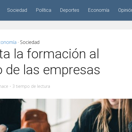
Sociedad
Política
Deportes
Economía
Opinió
conomía
Sociedad
•
a la formación al
o de las empresas
hace
3 tiempo de lectura