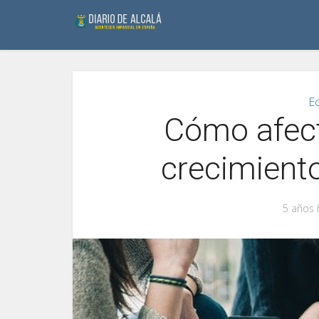
E
Cómo afect
crecimient
5 años 