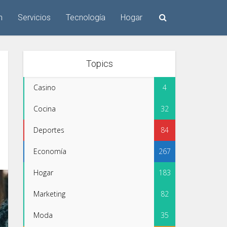
n
Servicios
Tecnología
Hogar
Topics
Casino
4
Cocina
32
Deportes
84
Economía
267
Hogar
183
Marketing
82
Moda
35