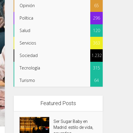
Opinión
65
Política
296
Salud
120
Servicios
363
Sociedad
1.232
Tecnología
315
Turismo
64
Featured Posts
Ser Sugar Baby en
Madrid: estilo de vida,