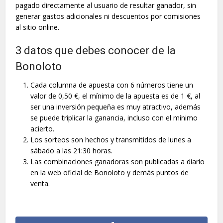
pagado directamente al usuario de resultar ganador, sin
generar gastos adicionales ni descuentos por comisiones
al sitio online.
3 datos que debes conocer de la
Bonoloto
Cada columna de apuesta con 6 números tiene un
valor de 0,50 €, el mínimo de la apuesta es de 1 €, al
ser una inversión pequeña es muy atractivo, además
se puede triplicar la ganancia, incluso con el mínimo
acierto.
Los sorteos son hechos y transmitidos de lunes a
sábado a las 21:30 horas.
Las combinaciones ganadoras son publicadas a diario
en la web oficial de Bonoloto y demás puntos de
venta.