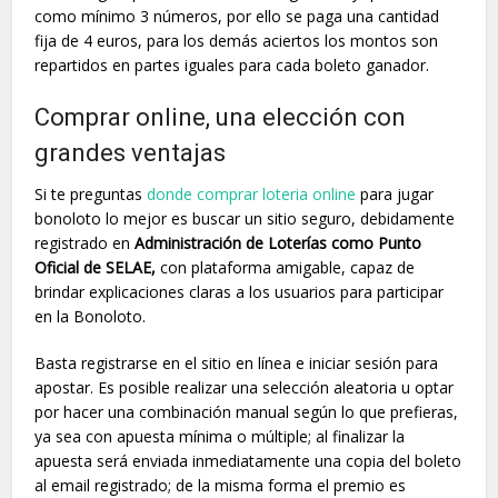
como mínimo 3 números, por ello se paga una cantidad
fija de 4 euros, para los demás aciertos los montos son
repartidos en partes iguales para cada boleto ganador.
Comprar online, una elección con
grandes ventajas
Si te preguntas
donde comprar loteria online
para jugar
bonoloto lo mejor es buscar un sitio seguro, debidamente
registrado en
Administración de Loterías como Punto
Oficial de SELAE,
con
plataforma amigable, capaz de
brindar explicaciones claras a los usuarios para participar
en la Bonoloto.
Basta registrarse en el sitio en línea e iniciar sesión para
apostar. Es posible realizar una selección aleatoria u optar
por hacer una combinación manual según lo que prefieras,
ya sea con apuesta mínima o múltiple; al finalizar la
apuesta será enviada inmediatamente una copia del boleto
al email registrado; de la misma forma el premio es