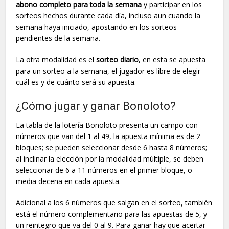
abono completo para toda la semana
y participar en los
sorteos hechos durante cada día, incluso aun cuando la
semana haya iniciado, apostando en los sorteos
pendientes de la semana.
La otra modalidad es el
sorteo diario
, en esta se apuesta
para un sorteo a la semana, el jugador es libre de elegir
cuál es y de cuánto será su apuesta.
¿Cómo jugar y ganar Bonoloto?
La tabla de la lotería Bonoloto presenta un campo con
números que van del 1 al 49, la apuesta mínima es de 2
bloques; se pueden seleccionar desde 6 hasta 8 números;
al inclinar la elección por la modalidad múltiple, se deben
seleccionar de 6 a 11 números en el primer bloque, o
media decena en cada apuesta.
Adicional a los 6 números que salgan en el sorteo, también
está el número complementario para las apuestas de 5, y
un reintegro que va del 0 al 9. Para ganar hay que acertar