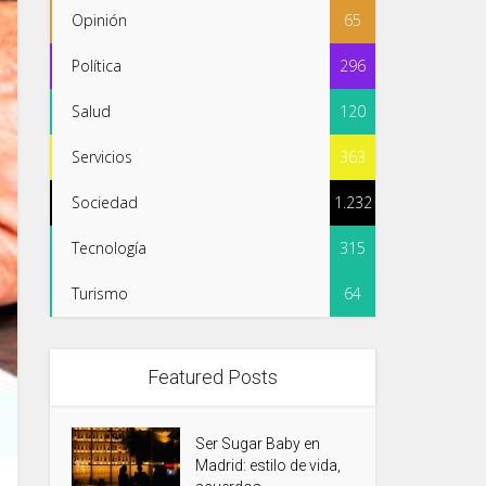
Opinión
65
Política
296
Salud
120
Servicios
363
Sociedad
1.232
Tecnología
315
Turismo
64
Featured Posts
Ser Sugar Baby en
Madrid: estilo de vida,