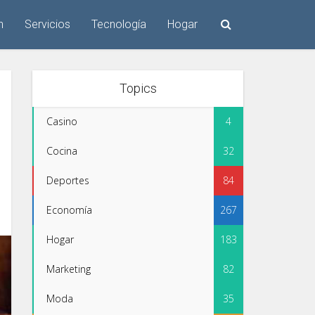
n
Servicios
Tecnología
Hogar
Topics
Casino
4
Cocina
32
Deportes
84
Economía
267
Hogar
183
Marketing
82
Moda
35