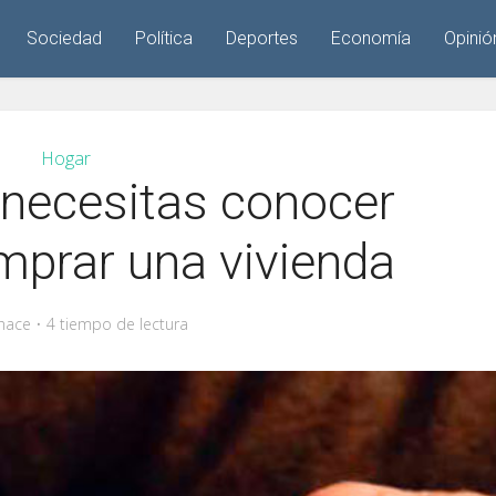
Sociedad
Política
Deportes
Economía
Opinió
Hogar
 necesitas conocer
mprar una vivienda
hace
4 tiempo de lectura