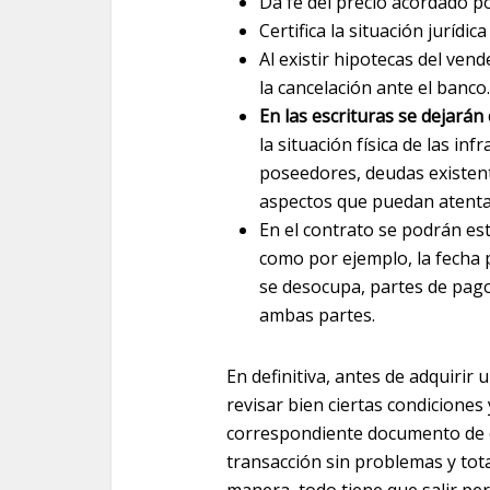
Da fe del precio acordado p
Certifica la situación jurídic
Al existir hipotecas del ven
la cancelación ante el banco.
En las escrituras se dejarán
la situación física de las in
poseedores, deudas existen
aspectos que puedan atenta
En el contrato se podrán es
como por ejemplo, la fecha 
se desocupa, partes de pag
ambas partes.
En definitiva, antes de adquirir
revisar bien ciertas condiciones
correspondiente documento de c
transacción sin problemas y tota