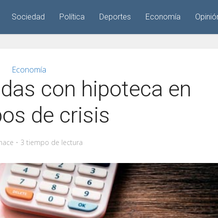
Sociedad
Política
Deportes
Economía
Opinió
Economía
udas con hipoteca en
os de crisis
hace
3 tiempo de lectura