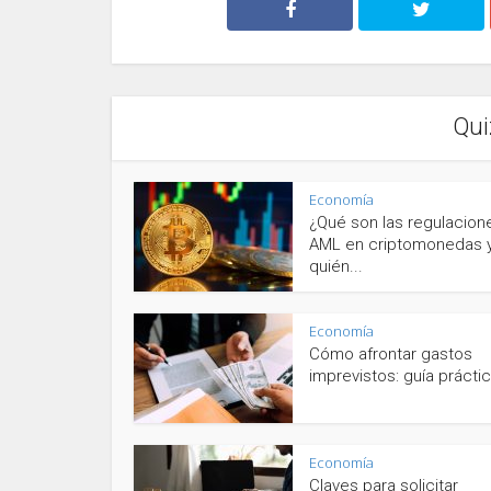
Qui
Economía
¿Qué son las regulacion
AML en criptomonedas 
quién...
Economía
Cómo afrontar gastos
imprevistos: guía prácti
Economía
Claves para solicitar