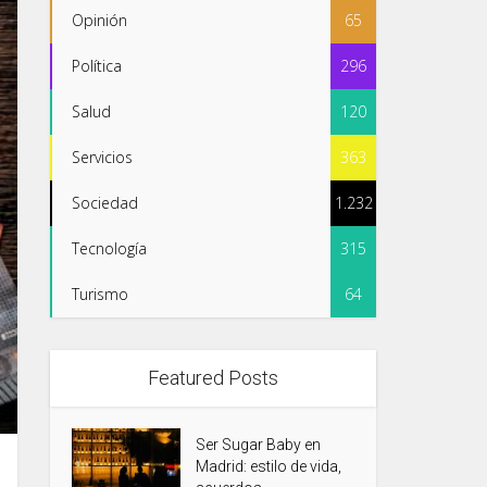
Opinión
65
Política
296
Salud
120
Servicios
363
Sociedad
1.232
Tecnología
315
Turismo
64
Featured Posts
Ser Sugar Baby en
Madrid: estilo de vida,