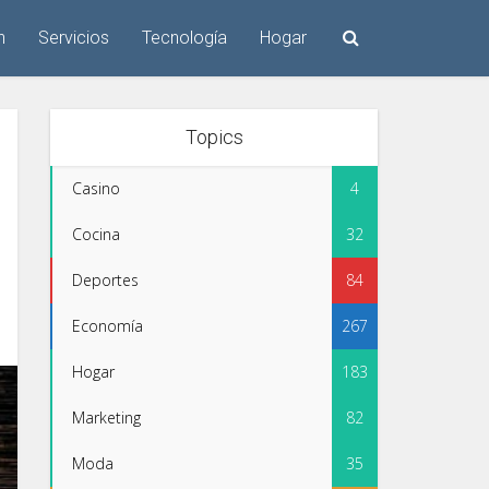
n
Servicios
Tecnología
Hogar
Topics
Casino
4
Cocina
32
Deportes
84
Economía
267
Hogar
183
Marketing
82
Moda
35