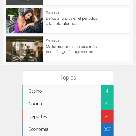
Sociedad
De los anuncios en el periódico
a las plataformas...
Sociedad
Me he mudado a un piso más
pequeño: ¿qué hago con las...
Topics
Casino
4
Cocina
32
Deportes
84
Economía
267