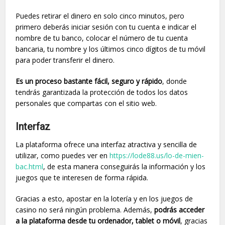
Puedes retirar el dinero en solo cinco minutos, pero
primero deberás iniciar sesión con tu cuenta e indicar el
nombre de tu banco, colocar el número de tu cuenta
bancaria, tu nombre y los últimos cinco dígitos de tu móvil
para poder transferir el dinero.
Es un proceso bastante fácil, seguro y rápido
, donde
tendrás garantizada la protección de todos los datos
personales que compartas con el sitio web.
Interfaz
La plataforma ofrece una interfaz atractiva y sencilla de
utilizar, como puedes ver en
https://lode88.us/lo-de-mien-
bac.html
, de esta manera conseguirás la información y los
juegos que te interesen de forma rápida.
Gracias a esto, apostar en la lotería y en los juegos de
casino no será ningún problema. Además,
podrás acceder
a la plataforma desde tu ordenador, tablet o móvil
, gracias