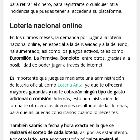
para retirar el dinero, para registrarte o cualquier otra
incidencia que puedas tener al acceder a su plataforma.
Lotería nacional online
En los últimos meses, la demanda por jugar a la lotería
nacional online, en especial a la de Navidad y a la del Niño,
ha aumentado; así como los juegos activos, tales como
Euromillón, La Primitiva, Bonoloto
, entre otros, gracias a la
posibilidad de poder jugar a través de internet.
Es importante que juegues mediante una administración
de lotería oficial, como
Lotería Anta
, ya que
te ofrecerá
mayores garantías y no te cobrarán ningún tipo de gasto
adicional o comisión
. Además, esta administración de
lotería te ofrecerá los diferentes resultados de las loterías,
para que así puedas consultarlos cuando lo necesites.
También sabrás la fecha y hora exacta en la que se
realizará el sorteo de cada lotería
, así podrás estar atento.
Por otro lado, esta administración oficial
te enviará el