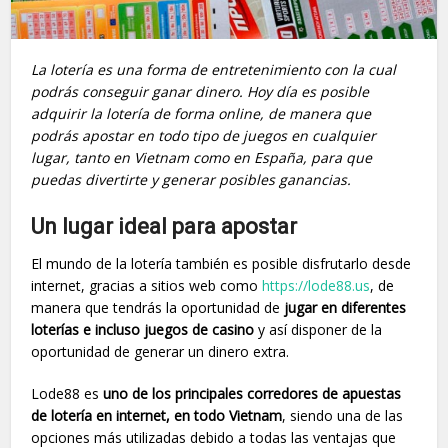
La lotería es una forma de entretenimiento con la cual
podrás conseguir ganar dinero. Hoy día es posible
adquirir la lotería de forma online, de manera que
podrás apostar en todo tipo de juegos en cualquier
lugar, tanto en Vietnam como en España, para que
puedas divertirte y generar posibles ganancias.
Un lugar ideal para apostar
El mundo de la lotería también es posible disfrutarlo desde
internet, gracias a sitios web como
https://lode88.us
, de
manera que tendrás la oportunidad de
jugar en diferentes
loterías e incluso juegos de casino
y así disponer de la
oportunidad de generar un dinero extra.
Lode88 es
uno de los principales corredores de apuestas
de lotería en internet, en todo Vietnam
, siendo una de las
opciones más utilizadas debido a todas las ventajas que