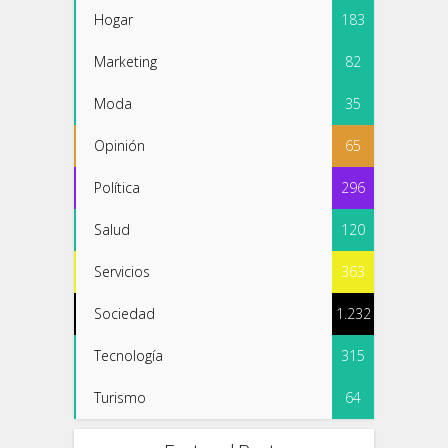
Hogar
183
Marketing
82
Moda
35
Opinión
65
Política
296
Salud
120
Servicios
363
Sociedad
1.232
Tecnología
315
Turismo
64