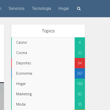
n
Servicios
Tecnología
Hogar
Topics
Casino
4
Cocina
32
Deportes
84
Economía
267
Hogar
183
Marketing
82
Moda
35