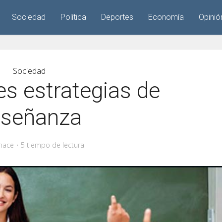
Sociedad
Política
Deportes
Economía
Opinió
Sociedad
s estrategias de
nseñanza
hace
5 tiempo de lectura