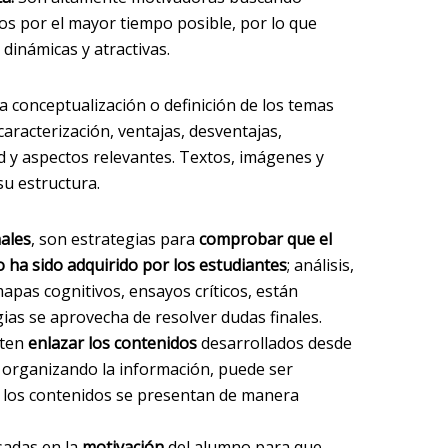
os por el mayor tiempo posible, por lo que
dinámicas y atractivas.
la conceptualización o definición de los temas
caracterización, ventajas, desventajas,
d y aspectos relevantes. Textos, imágenes y
u estructura.
nales
, son estrategias para
comprobar que el
o ha sido adquirido por los estudiantes
; análisis,
pas cognitivos, ensayos críticos, están
ias se aprovecha de resolver dudas finales.
iten
enlazar los contenidos
desarrollados desde
, organizando la información, puede ser
ar, los contenidos se presentan de manera
sadas en la
motivación
del alumno para que