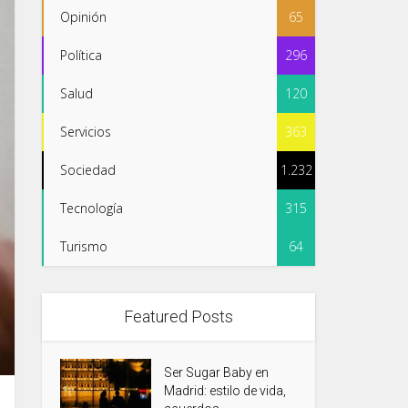
Opinión
65
Política
296
Salud
120
Servicios
363
Sociedad
1.232
Tecnología
315
Turismo
64
Featured Posts
Ser Sugar Baby en
Madrid: estilo de vida,