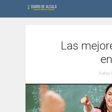
Las mejore
e
6 años 