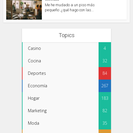
Me he mudado a un piso más
pequeño: ¿qué hago con las...
Topics
Casino
4
Cocina
32
Deportes
84
Economía
267
Hogar
183
Marketing
82
Moda
35