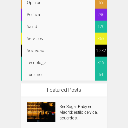
Opinión
65
Política
296
Salud
120
Servicios
363
Sociedad
1.232
Tecnología
315
Turismo
64
Featured Posts
Ser Sugar Baby en
Madrid: estilo de vida,
acuerdos...